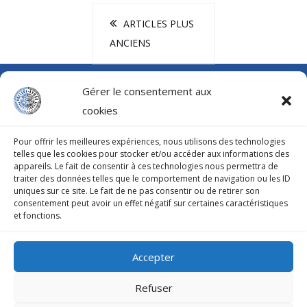
ARTICLES PLUS
ANCIENS
Gérer le consentement aux
cookies
COLLÈGE-LYCÉE PROFESSIONNEL D’ATUONA
Pour offrir les meilleures expériences, nous utilisons des technologies
telles que les cookies pour stocker et/ou accéder aux informations des
B.P.33 HIVA-OA 98741 Atuona
appareils. Le fait de consentir à ces technologies nous permettra de
traiter des données telles que le comportement de navigation ou les ID
uniques sur ce site. Le fait de ne pas consentir ou de retirer son
Secrétariat : 40 917 070
consentement peut avoir un effet négatif sur certaines caractéristiques
et fonctions.
Fax : 40 927 552
Accepter
Mentions légales
Refuser