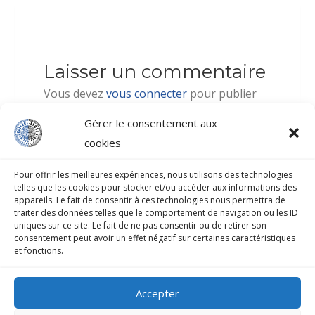
Laisser un commentaire
Vous devez
vous connecter
pour publier
un commentaire.
Gérer le consentement aux
cookies
Pour offrir les meilleures expériences, nous utilisons des technologies
telles que les cookies pour stocker et/ou accéder aux informations des
appareils. Le fait de consentir à ces technologies nous permettra de
traiter des données telles que le comportement de navigation ou les ID
COLLÈGE-LYCÉE PROFESSIONNEL D’ATUONA
uniques sur ce site. Le fait de ne pas consentir ou de retirer son
consentement peut avoir un effet négatif sur certaines caractéristiques
et fonctions.
B.P.33 HIVA-OA 98741 Atuona
Secrétariat : 40 917 070
Accepter
Fax : 40 927 552