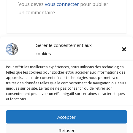
Vous devez
vous connecter
pour publier
un commentaire.
Gérer le consentement aux
cookies
COLLÈGE-LYCÉE PROFESSIONNEL D’ATUONA
Pour offrir les meilleures expériences, nous utilisons des technologies
telles que les cookies pour stocker et/ou accéder aux informations des
B.P.33 HIVA-OA 98741 Atuona
appareils. Le fait de consentir à ces technologies nous permettra de
traiter des données telles que le comportement de navigation ou les ID
uniques sur ce site. Le fait de ne pas consentir ou de retirer son
Secrétariat : 40 917 070
consentement peut avoir un effet négatif sur certaines caractéristiques
et fonctions.
Fax : 40 927 552
Accepter
Mentions légales
Refuser