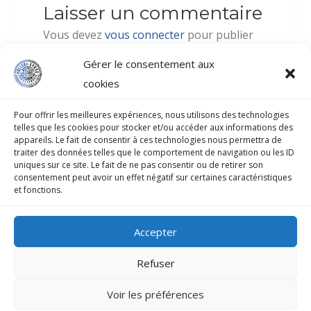
Laisser un commentaire
Vous devez
vous connecter
pour publier
un commentaire.
Gérer le consentement aux
cookies
Pour offrir les meilleures expériences, nous utilisons des technologies
telles que les cookies pour stocker et/ou accéder aux informations des
appareils. Le fait de consentir à ces technologies nous permettra de
traiter des données telles que le comportement de navigation ou les ID
COLLÈGE-LYCÉE PROFESSIONNEL D’ATUONA
uniques sur ce site. Le fait de ne pas consentir ou de retirer son
consentement peut avoir un effet négatif sur certaines caractéristiques
et fonctions.
B.P.33 HIVA-OA 98741 Atuona
Secrétariat : 40 917 070
Accepter
Fax : 40 927 552
Refuser
Mentions légales
Voir les préférences