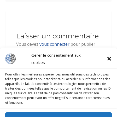
Laisser un commentaire
Vous devez
vous connecter
pour publier
un commentaire.
Gérer le consentement aux
cookies
Pour offrir les meilleures expériences, nous utilisons des technologies
telles que les cookies pour stocker et/ou accéder aux informations des
appareils. Le fait de consentir à ces technologies nous permettra de
traiter des données telles que le comportement de navigation ou les ID
COLLÈGE-LYCÉE PROFESSIONNEL D’ATUONA
uniques sur ce site. Le fait de ne pas consentir ou de retirer son
consentement peut avoir un effet négatif sur certaines caractéristiques
et fonctions.
B.P.33 HIVA-OA 98741 Atuona
Secrétariat : 40 917 070