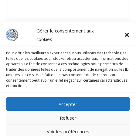
Gérer le consentement aux
cookies
COLLÈGE-LYCÉE PROFESSIONNEL D’ATUONA
Pour offrir les meilleures expériences, nous utilisons des technologies
telles que les cookies pour stocker et/ou accéder aux informations des
B.P.33 HIVA-OA 98741 Atuona
appareils. Le fait de consentir à ces technologies nous permettra de
traiter des données telles que le comportement de navigation ou les ID
uniques sur ce site. Le fait de ne pas consentir ou de retirer son
Secrétariat : 40 917 070
consentement peut avoir un effet négatif sur certaines caractéristiques
et fonctions.
Fax : 40 927 552
Accepter
Mentions légales
Refuser
Voir les préférences